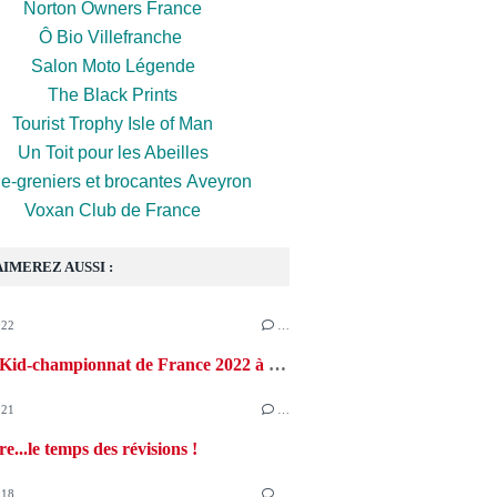
Norton Owners France
Ô Bio Villefranche
Salon Moto Légende
The Black Prints
Tourist Trophy Isle of Man
Un Toit pour les Abeilles
e-greniers et brocantes Aveyron
Voxan Club de France
AIMEREZ AUSSI :
022
…
Enduro Kid-championnat de France 2022 à Monteils en Aveyron
021
…
...le temps des révisions !
018
…