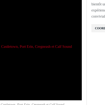
bientôt u
expérien
convivial
COOR
 Castletown, Port Erin, Cregneash et Calf Sound