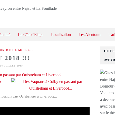
Meublé
Le Gîte d'Etape
Localisation
Les Alentours
Tar
UR DE LA MOTO...
GITES
 2018 !!!
AVEYR
10 JUILLET 2018
Bonjour e
Vaquans !
passant par Ouistreham et Liverpool...
à découvr
avec pass
sur le th