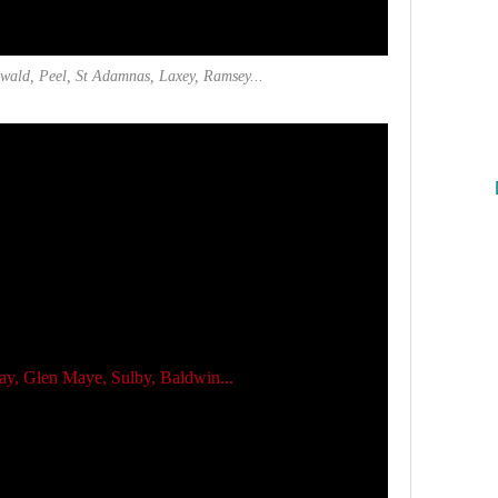
ynwald, Peel, St Adamnas, Laxey, Ramsey...