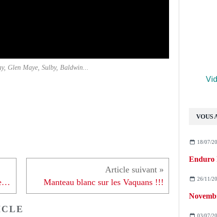
y, Glen Maye, Sulby, Baldwin...
Vid
VOUS 
18/07/2
26/11/2
1958 - 2018... Le TT... Un rêve de gosse enfin réalisé !!!
Manteau blanc sur les Vaquans !!!
Novembre
ICLE
03/07/2