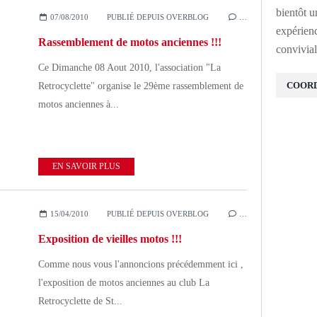
bientôt u
07/08/2010
PUBLIÉ DEPUIS OVERBLOG
…
expérien
Rassemblement de motos anciennes !!!
convivial
Ce Dimanche 08 Aout 2010, l'association "La
COOR
Retrocyclette" organise le 29ème rassemblement de
motos anciennes à...
EN SAVOIR PLUS
15/04/2010
PUBLIÉ DEPUIS OVERBLOG
…
Exposition de vieilles motos !!!
Comme nous vous l'annoncions précédemment ici ,
l'exposition de motos anciennes au club La
Retrocyclette de St...