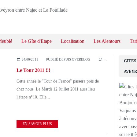
Meublé
Le Gîte d'Etape
Localisation
Les Alentours
Tar
24/06/2011
PUBLIÉ DEPUIS OVERBLOG
…
GITES
Le Tour 2011 !!!
AVEYR
Cette année le "Tour de France" passera près de
chez nous. Le Mardi 12 Juillet 2011 aura lieu
l'étape n°10. Elle...
Bonjour e
Vaquans !
à découvr
EN SAVOIR PLUS
avec pass
sur le th